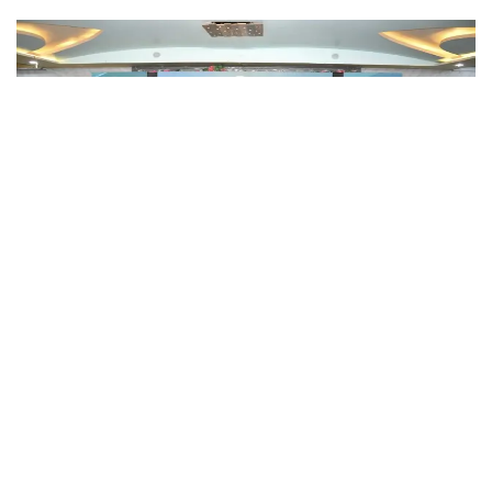
बीकानेर में ‘टैक्स एंड अकाउंटिंग टाइटन अवार्ड सेरेमनी’ का भव्य आयोजन