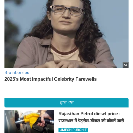
झट-पट
Rajasthan Petrol diesel price :
राजस्थान में पेट्रोल-डीजल की कीमतें जारी,
जानिए बीकानेर समेत पुरे प्रदेश में नए रेट
UMESH PUROHIT