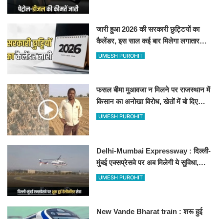
जारी हुआ 2026 की सरकारी छुट्टियों का
कैलेंडर, इस साल कई बार मिलेगा लगातार
अवकाश, देखें
UMESH PUROHIT
फसल बीमा मुआवजा न मिलने पर राजस्थान में
किसान का अनोखा विरोध, खेतों में बो दिए
500-500 रुपए के नोट, वीडियो वायरल
UMESH PUROHIT
Delhi-Mumbai Expressway : दिल्ली-
मुंबई एक्सप्रेसवे पर अब मिलेगी ये सुविधा,
हेलीकॉप्टर सर्विस से तुरंत घायल पहुंचेगा
UMESH PUROHIT
हॉस्पिटल
New Vande Bharat train : शरू हुई