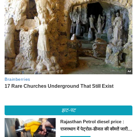
झट-पट
Rajasthan Petrol diesel price :
राजस्थान में पेट्रोल-डीजल की कीमतें जारी,
जानिए बीकानेर समेत पुरे प्रदेश में नए रेट