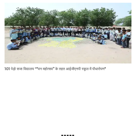
101 पेड़ो सजा विद्यालय "*वन महोत्सव” के तहत आईजीएनपी स्कूल में पौधारोपण*