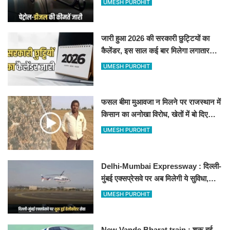
UMESH PUROHIT
जारी हुआ 2026 की सरकारी छुट्टियों का
कैलेंडर, इस साल कई बार मिलेगा लगातार
अवकाश, देखें
UMESH PUROHIT
फसल बीमा मुआवजा न मिलने पर राजस्थान में
किसान का अनोखा विरोध, खेतों में बो दिए
500-500 रुपए के नोट, वीडियो वायरल
UMESH PUROHIT
Delhi-Mumbai Expressway : दिल्ली-
मुंबई एक्सप्रेसवे पर अब मिलेगी ये सुविधा,
हेलीकॉप्टर सर्विस से तुरंत घायल पहुंचेगा
UMESH PUROHIT
हॉस्पिटल
New Vande Bharat train : शरू हुई