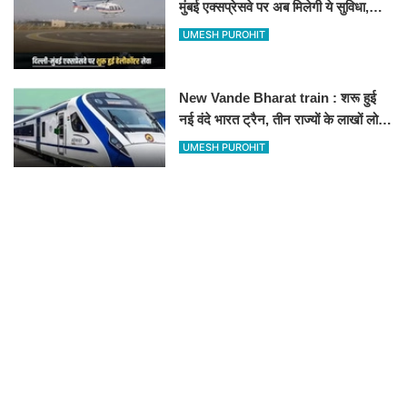
मुंबई एक्सप्रेसवे पर अब मिलेगी ये सुविधा,
हेलीकॉप्टर सर्विस से तुरंत घायल पहुंचेगा
UMESH PUROHIT
हॉस्पिटल
New Vande Bharat train : शरू हुई
नई वंदे भारत ट्रैन, तीन राज्यों के लाखों लोगों
का सफर होगा आसान, देखें पूरा रूटमैप
UMESH PUROHIT
RECOMMENDED