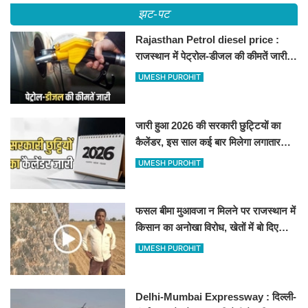
झट-पट
Rajasthan Petrol diesel price :
राजस्थान में पेट्रोल-डीजल की कीमतें जारी,
जानिए बीकानेर समेत पुरे प्रदेश में नए रेट
UMESH PUROHIT
जारी हुआ 2026 की सरकारी छुट्टियों का
कैलेंडर, इस साल कई बार मिलेगा लगातार
अवकाश, देखें
UMESH PUROHIT
फसल बीमा मुआवजा न मिलने पर राजस्थान में
किसान का अनोखा विरोध, खेतों में बो दिए
500-500 रुपए के नोट, वीडियो वायरल
UMESH PUROHIT
Delhi-Mumbai Expressway : दिल्ली-