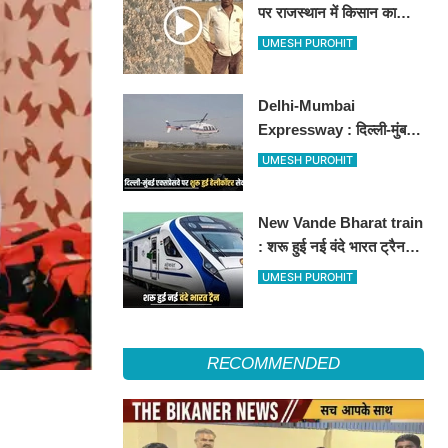
पर राजस्थान में किसान का
अनोखा विरोध, खेतों में बो दिए
UMESH PUROHIT
500-500 रुपए के नोट, वीडियो
वायरल
Delhi-Mumbai
Expressway : दिल्ली-मुंबई
एक्सप्रेसवे पर अब मिलेगी ये
UMESH PUROHIT
सुविधा, हेलीकॉप्टर सर्विस से
तुरंत घायल पहुंचेगा हॉस्पिटल
New Vande Bharat train
: शरू हुई नई वंदे भारत ट्रैन,
तीन राज्यों के लाखों लोगों का
UMESH PUROHIT
सफर होगा आसान, देखें पूरा
रूटमैप
RECOMMENDED