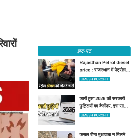
वारों
झट-पट
Rajasthan Petrol diesel
price : राजस्थान में पेट्रोल-
डीजल की कीमतें जारी, जानिए
UMESH PUROHIT
बीकानेर समेत पुरे प्रदेश में नए
रेट
जारी हुआ 2026 की सरकारी
छुट्टियों का कैलेंडर, इस साल
कई बार मिलेगा लगातार
UMESH PUROHIT
अवकाश, देखें
फसल बीमा मुआवजा न मिलने