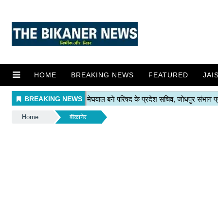
HOME
BREAKING NEWS
FEATURED
JAI
Home
बीकानेर