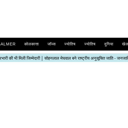
SALMER
कोलकात्ता
जॉब्स
ज्योतिष
ज्योतिष
दुनिया
खे