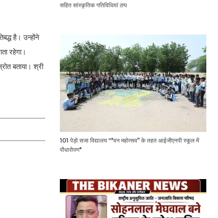
सहित सांस्कृतिक गतिविधियां ठप्प
द्ध है। उन्होंने
भाता रहेगा।
्रोत बताया। श्री
101 पेड़ो सजा विद्यालय "*वन महोत्सव” के तहत आईजीएनपी स्कूल में
पौधारोपण*