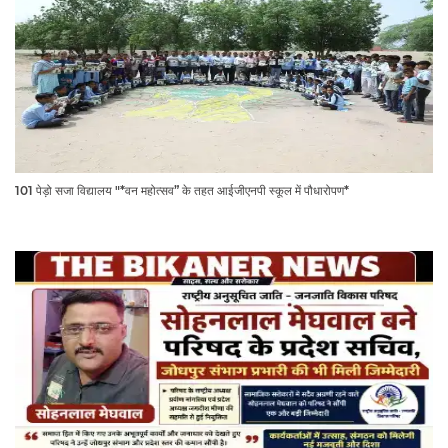
101 पेड़ो सजा विद्यालय "*वन महोत्सव” के तहत आईजीएनपी स्कूल में पौधारोपण*