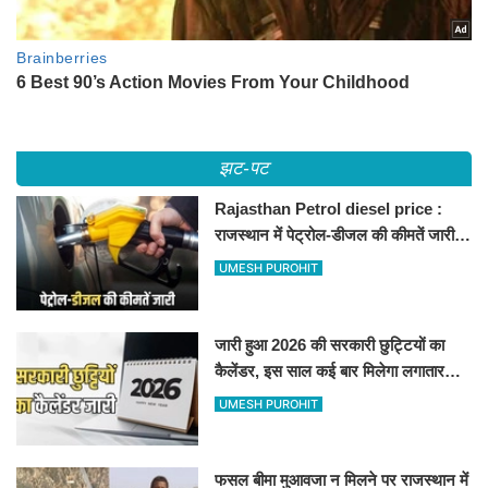
झट-पट
Rajasthan Petrol diesel price :
राजस्थान में पेट्रोल-डीजल की कीमतें जारी,
जानिए बीकानेर समेत पुरे प्रदेश में नए रेट
UMESH PUROHIT
जारी हुआ 2026 की सरकारी छुट्टियों का
कैलेंडर, इस साल कई बार मिलेगा लगातार
अवकाश, देखें
UMESH PUROHIT
फसल बीमा मुआवजा न मिलने पर राजस्थान में