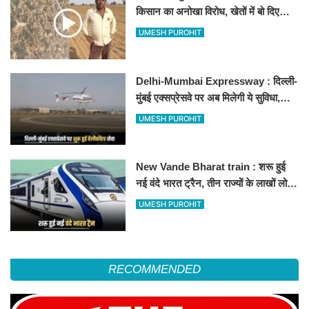
किसान का अनोखा विरोध, खेतों में बो दिए
500-500 रुपए के नोट, वीडियो वायरल
UMESH PUROHIT
Delhi-Mumbai Expressway : दिल्ली-
मुंबई एक्सप्रेसवे पर अब मिलेगी ये सुविधा,
हेलीकॉप्टर सर्विस से तुरंत घायल पहुंचेगा
UMESH PUROHIT
हॉस्पिटल
New Vande Bharat train : शरू हुई
नई वंदे भारत ट्रैन, तीन राज्यों के लाखों लोगों
का सफर होगा आसान, देखें पूरा रूटमैप
UMESH PUROHIT
RECOMMENDED