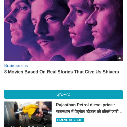
झट-पट
Rajasthan Petrol diesel price :
राजस्थान में पेट्रोल-डीजल की कीमतें जारी,
जानिए बीकानेर समेत पुरे प्रदेश में नए रेट
UMESH PUROHIT