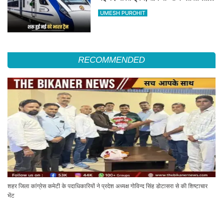
का सफर होगा आसान, देखें पूरा रूटमैप
UMESH PUROHIT
RECOMMENDED
शहर जिला कांग्रेस कमेटी के पदाधिकारियों ने प्रदेश अध्यक्ष गोविन्द सिंह डोटासरा से की शिष्टाचार
भेंट