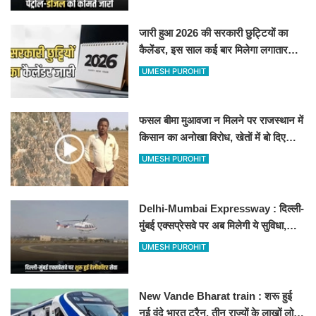
जारी हुआ 2026 की सरकारी छुट्टियों का
कैलेंडर, इस साल कई बार मिलेगा लगातार
अवकाश, देखें
UMESH PUROHIT
फसल बीमा मुआवजा न मिलने पर राजस्थान में
किसान का अनोखा विरोध, खेतों में बो दिए
500-500 रुपए के नोट, वीडियो वायरल
UMESH PUROHIT
Delhi-Mumbai Expressway : दिल्ली-
मुंबई एक्सप्रेसवे पर अब मिलेगी ये सुविधा,
हेलीकॉप्टर सर्विस से तुरंत घायल पहुंचेगा
UMESH PUROHIT
हॉस्पिटल
New Vande Bharat train : शरू हुई
नई वंदे भारत ट्रैन, तीन राज्यों के लाखों लोगों