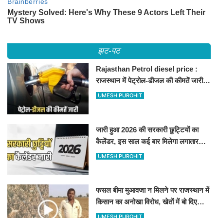
झट-पट
Rajasthan Petrol diesel price :
राजस्थान में पेट्रोल-डीजल की कीमतें जारी,
जानिए बीकानेर समेत पुरे प्रदेश में नए रेट
UMESH PUROHIT
जारी हुआ 2026 की सरकारी छुट्टियों का
कैलेंडर, इस साल कई बार मिलेगा लगातार
अवकाश, देखें
UMESH PUROHIT
फसल बीमा मुआवजा न मिलने पर राजस्थान में
किसान का अनोखा विरोध, खेतों में बो दिए
500-500 रुपए के नोट, वीडियो वायरल
UMESH PUROHIT