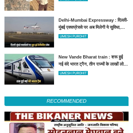
Delhi-Mumbai Expressway : दिल्ली-
मुंबई एक्सप्रेसवे पर अब मिलेगी ये सुविधा,
हेलीकॉप्टर सर्विस से तुरंत घायल पहुंचेगा
UMESH PUROHIT
हॉस्पिटल
New Vande Bharat train : शरू हुई
नई वंदे भारत ट्रैन, तीन राज्यों के लाखों लोगों
का सफर होगा आसान, देखें पूरा रूटमैप
UMESH PUROHIT
RECOMMENDED