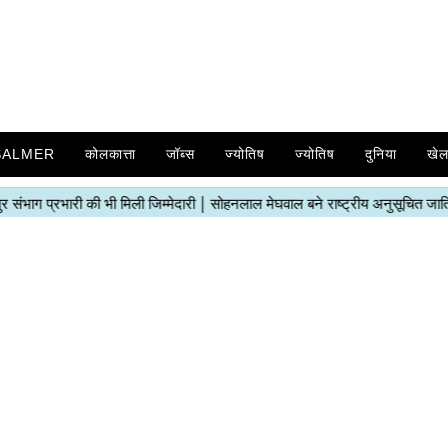
SALMER
कोलकात्ता
जॉब्स
ज्योतिष
ज्योतिष
दुनिया
खे