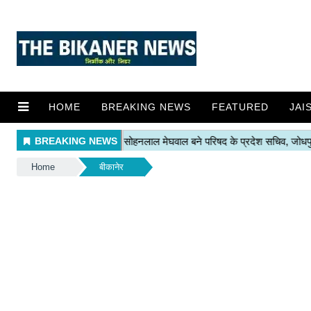
HOME
BREAKING NEWS
FEATURED
JAI
Home
बीकानेर