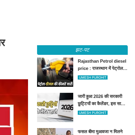
ार
झट-पट
Rajasthan Petrol diesel
price : राजस्थान में पेट्रोल-
डीजल की कीमतें जारी, जानिए
UMESH PUROHIT
बीकानेर समेत पुरे प्रदेश में नए
रेट
जारी हुआ 2026 की सरकारी
छुट्टियों का कैलेंडर, इस साल
कई बार मिलेगा लगातार
UMESH PUROHIT
अवकाश, देखें
फसल बीमा मुआवजा न मिलने