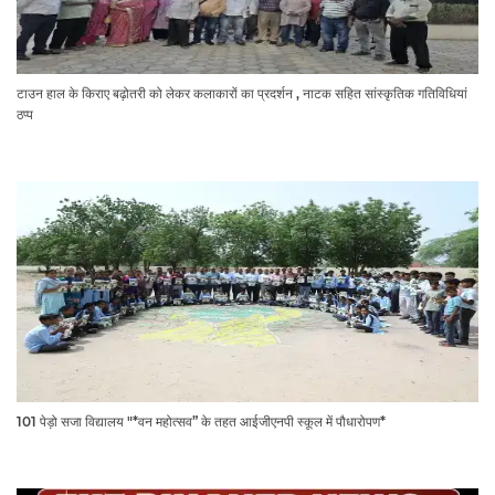
टाउन हाल के किराए बढ़ोतरी को लेकर कलाकारों का प्रदर्शन , नाटक सहित सांस्कृतिक गतिविधियां
ठप्प
101 पेड़ो सजा विद्यालय "*वन महोत्सव” के तहत आईजीएनपी स्कूल में पौधारोपण*