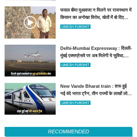
फसल बीमा मुआवजा न मिलने पर राजस्थान में
किसान का अनोखा विरोध, खेतों में बो दिए
500-500 रुपए के नोट, वीडियो वायरल
UMESH PUROHIT
Delhi-Mumbai Expressway : दिल्ली-
मुंबई एक्सप्रेसवे पर अब मिलेगी ये सुविधा,
हेलीकॉप्टर सर्विस से तुरंत घायल पहुंचेगा
UMESH PUROHIT
हॉस्पिटल
New Vande Bharat train : शरू हुई
नई वंदे भारत ट्रैन, तीन राज्यों के लाखों लोगों
का सफर होगा आसान, देखें पूरा रूटमैप
UMESH PUROHIT
RECOMMENDED