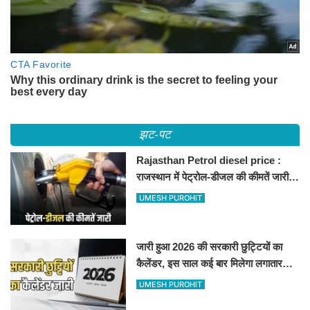
झट-पट
Rajasthan Petrol diesel price :
राजस्थान में पेट्रोल-डीजल की कीमतें जारी,
जानिए बीकानेर समेत पुरे प्रदेश में नए रेट
UMESH PUROHIT
जारी हुआ 2026 की सरकारी छुट्टियों का
कैलेंडर, इस साल कई बार मिलेगा लगातार
अवकाश, देखें
UMESH PUROHIT