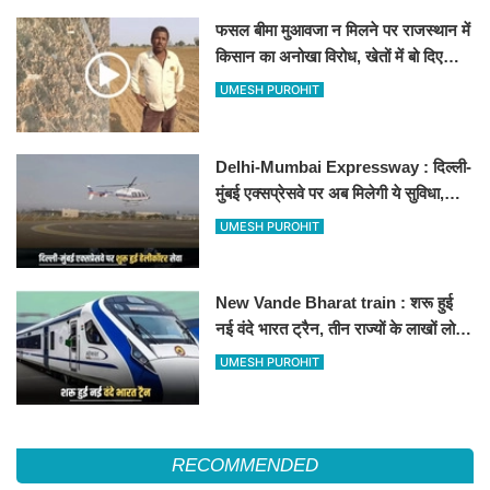
फसल बीमा मुआवजा न मिलने पर राजस्थान में
किसान का अनोखा विरोध, खेतों में बो दिए
500-500 रुपए के नोट, वीडियो वायरल
UMESH PUROHIT
Delhi-Mumbai Expressway : दिल्ली-
मुंबई एक्सप्रेसवे पर अब मिलेगी ये सुविधा,
हेलीकॉप्टर सर्विस से तुरंत घायल पहुंचेगा
UMESH PUROHIT
हॉस्पिटल
New Vande Bharat train : शरू हुई
नई वंदे भारत ट्रैन, तीन राज्यों के लाखों लोगों
का सफर होगा आसान, देखें पूरा रूटमैप
UMESH PUROHIT
RECOMMENDED