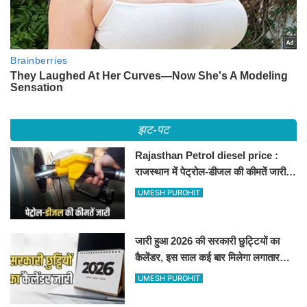
झट-पट
Rajasthan Petrol diesel price :
राजस्थान में पेट्रोल-डीजल की कीमतें जारी,
जानिए बीकानेर समेत पुरे प्रदेश में नए रेट
UMESH PUROHIT
जारी हुआ 2026 की सरकारी छुट्टियों का
कैलेंडर, इस साल कई बार मिलेगा लगातार
अवकाश, देखें
UMESH PUROHIT