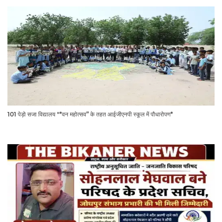
101 पेड़ो सजा विद्यालय "*वन महोत्सव” के तहत आईजीएनपी स्कूल में पौधारोपण*