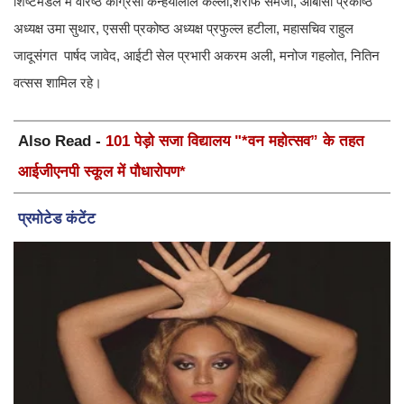
शिष्टमंडल में वरिष्ठ कांग्रेसी कन्हैयालाल कल्ला,शरीफ समेजा, ओबीसी प्रकोष्ठ
अध्यक्ष उमा सुथार, एससी प्रकोष्ठ अध्यक्ष प्रफुल्ल हटीला, महासचिव राहुल
जादूसंगत पार्षद जावेद, आईटी सेल प्रभारी अकरम अली, मनोज गहलोत, नितिन
वत्सस शामिल रहे।
Also Read -
101 पेड़ो सजा विद्यालय "*वन महोत्सव” के तहत
आईजीएनपी स्कूल में पौधारोपण*