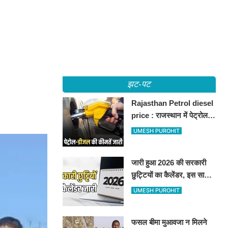
झट-पट
Rajasthan Petrol diesel
price : राजस्थान में पेट्रोल-
डीजल की कीमतें जारी, जानिए
UMESH PUROHIT
बीकानेर समेत पुरे प्रदेश में नए
रेट
जारी हुआ 2026 की सरकारी
छुट्टियों का कैलेंडर, इस साल
कई बार मिलेगा लगातार
UMESH PUROHIT
अवकाश, देखें
फसल बीमा मुआवजा न मिलने