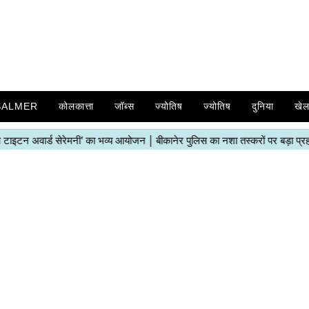
SALMER
कोलकात्ता
जॉब्स
ज्योतिष
ज्योतिष
दुनिया
खे