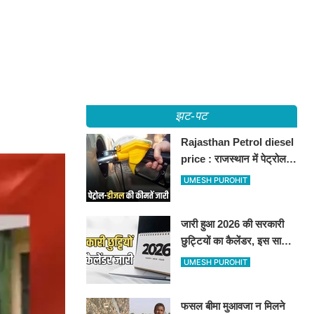
झट-पट
Rajasthan Petrol diesel
price : राजस्थान में पेट्रोल-
डीजल की कीमतें जारी, जानिए
UMESH PUROHIT
बीकानेर समेत पुरे प्रदेश में नए
रेट
जारी हुआ 2026 की सरकारी
छुट्टियों का कैलेंडर, इस साल
कई बार मिलेगा लगातार
UMESH PUROHIT
अवकाश, देखें
फसल बीमा मुआवजा न मिलने