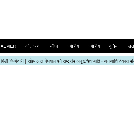
SALMER
कोलकात्ता
जॉब्स
ज्योतिष
ज्योतिष
दुनिया
खे