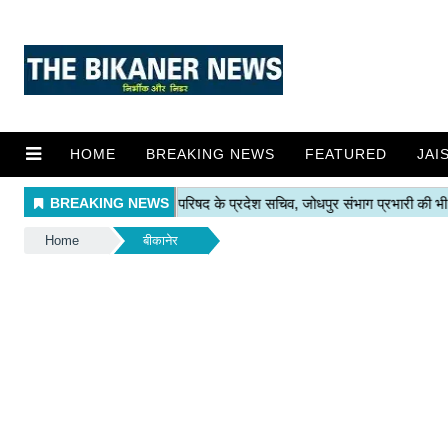
HOME
BREAKING NEWS
FEATURED
JAI
Home
बीकानेर