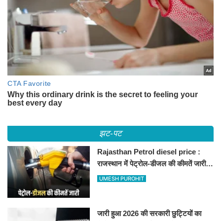
झट-पट
Rajasthan Petrol diesel price :
राजस्थान में पेट्रोल-डीजल की कीमतें जारी,
जानिए बीकानेर समेत पुरे प्रदेश में नए रेट
UMESH PUROHIT
जारी हुआ 2026 की सरकारी छुट्टियों का