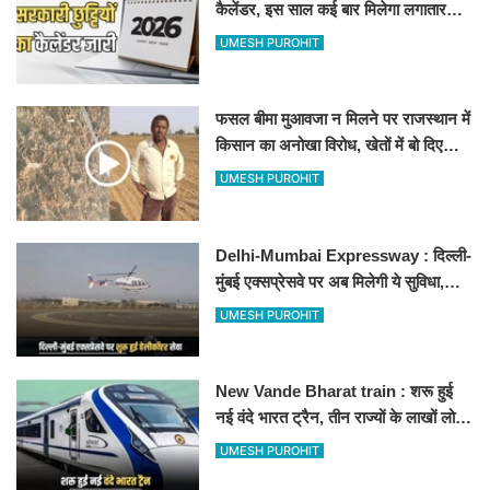
कैलेंडर, इस साल कई बार मिलेगा लगातार
अवकाश, देखें
UMESH PUROHIT
फसल बीमा मुआवजा न मिलने पर राजस्थान में
किसान का अनोखा विरोध, खेतों में बो दिए
500-500 रुपए के नोट, वीडियो वायरल
UMESH PUROHIT
Delhi-Mumbai Expressway : दिल्ली-
मुंबई एक्सप्रेसवे पर अब मिलेगी ये सुविधा,
हेलीकॉप्टर सर्विस से तुरंत घायल पहुंचेगा
UMESH PUROHIT
हॉस्पिटल
New Vande Bharat train : शरू हुई
नई वंदे भारत ट्रैन, तीन राज्यों के लाखों लोगों
का सफर होगा आसान, देखें पूरा रूटमैप
UMESH PUROHIT