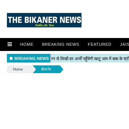
HOME
BREAKING NEWS
FEATURED
JAI
Home
बीकानेर