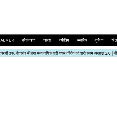
SALMER
कोलकात्ता
जॉब्स
ज्योतिष
ज्योतिष
दुनिया
खे