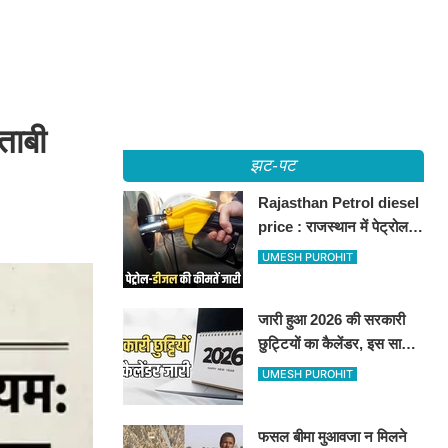
ताबी
झट-पट
Rajasthan Petrol diesel
price : राजस्थान में पेट्रोल-
डीजल की कीमतें जारी, जानिए
UMESH PUROHIT
बीकानेर समेत पुरे प्रदेश में नए
रेट
जारी हुआ 2026 की सरकारी
छुट्टियों का कैलेंडर, इस साल
कई बार मिलेगा लगातार
UMESH PUROHIT
अवकाश, देखें
फसल बीमा मुआवजा न मिलने