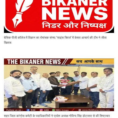
बेसिक पीजी कॉलेज में विज्ञान का रोमांचक संगम: ‘साइंस क्विज’ में केशव आचार्य की टीम ने जीता
खिताब
शहर जिला कांग्रेस कमेटी के पदाधिकारियों ने प्रदेश अध्यक्ष गोविन्द सिंह डोटासरा से की शिष्टाचार