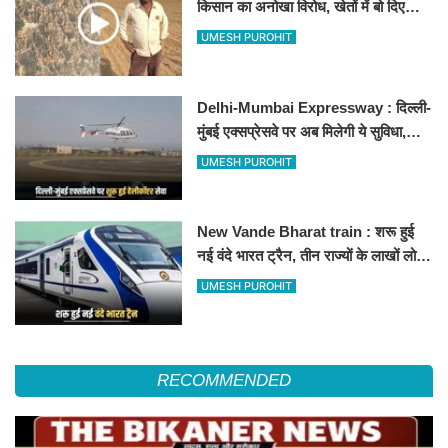
किसान का अनोखा विरोध, खेतों में बो दिए
500-500 रुपए के नोट, वीडियो वायरल
UMESH PUROHIT
Delhi-Mumbai Expressway : दिल्ली-
मुंबई एक्सप्रेसवे पर अब मिलेगी ये सुविधा,
हेलीकॉप्टर सर्विस से तुरंत घायल पहुंचेगा
UMESH PUROHIT
हॉस्पिटल
New Vande Bharat train : शरू हुई
नई वंदे भारत ट्रैन, तीन राज्यों के लाखों लोगों
का सफर होगा आसान, देखें पूरा रूटमैप
UMESH PUROHIT
RECOMMENDED