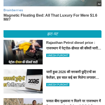
झट-पट
Rajasthan Petrol diesel price :
राजस्थान में पेट्रोल-डीजल की कीमतें जारी,
जानिए बीकानेर समेत पुरे प्रदेश में नए रेट
UMESH PUROHIT
जारी हुआ 2026 की सरकारी छुट्टियों का
कैलेंडर, इस साल कई बार मिलेगा लगातार
अवकाश, देखें
UMESH PUROHIT
फसल बीमा मुआवजा न मिलने पर राजस्थान में