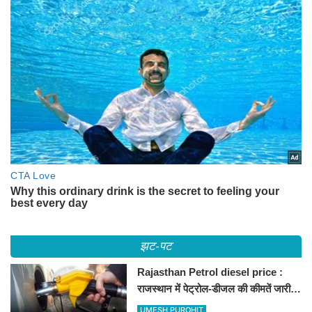
झट-पट
Rajasthan Petrol diesel price :
राजस्थान में पेट्रोल-डीजल की कीमतें जारी,
जानिए बीकानेर समेत पुरे प्रदेश में नए रेट
UMESH PUROHIT