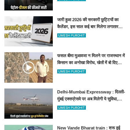
जारी हुआ 2026 की सरकारी छुट्टियों का
कैलेंडर, इस साल कई बार मिलेगा लगातार
अवकाश, देखें
UMESH PUROHIT
फसल बीमा मुआवजा न मिलने पर राजस्थान में
किसान का अनोखा विरोध, खेतों में बो दिए
500-500 रुपए के नोट, वीडियो वायरल
UMESH PUROHIT
Delhi-Mumbai Expressway : दिल्ली-
मुंबई एक्सप्रेसवे पर अब मिलेगी ये सुविधा,
हेलीकॉप्टर सर्विस से तुरंत घायल पहुंचेगा
UMESH PUROHIT
हॉस्पिटल
New Vande Bharat train : शरू हुई