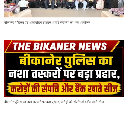
बीकानेर में ‘टैक्स एंड अकाउंटिंग टाइटन अवार्ड सेरेमनी’ का भव्य आयोजन
बीकानेर पुलिस का नशा तस्करों पर बड़ा प्रहार, करोड़ों की संपत्ति और बैंक खाते सीज