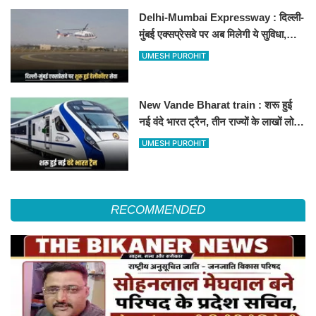
Delhi-Mumbai Expressway : दिल्ली-
मुंबई एक्सप्रेसवे पर अब मिलेगी ये सुविधा,
हेलीकॉप्टर सर्विस से तुरंत घायल पहुंचेगा
UMESH PUROHIT
हॉस्पिटल
New Vande Bharat train : शरू हुई
नई वंदे भारत ट्रैन, तीन राज्यों के लाखों लोगों
का सफर होगा आसान, देखें पूरा रूटमैप
UMESH PUROHIT
RECOMMENDED