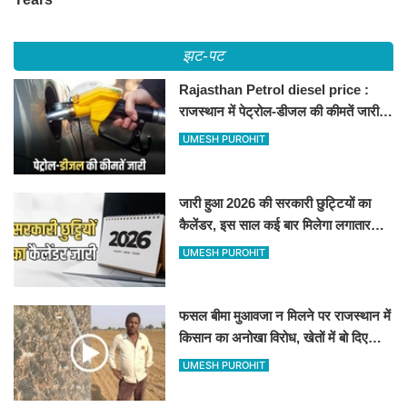
झट-पट
Rajasthan Petrol diesel price :
राजस्थान में पेट्रोल-डीजल की कीमतें जारी,
जानिए बीकानेर समेत पुरे प्रदेश में नए रेट
UMESH PUROHIT
जारी हुआ 2026 की सरकारी छुट्टियों का
कैलेंडर, इस साल कई बार मिलेगा लगातार
अवकाश, देखें
UMESH PUROHIT
फसल बीमा मुआवजा न मिलने पर राजस्थान में
किसान का अनोखा विरोध, खेतों में बो दिए
500-500 रुपए के नोट, वीडियो वायरल
UMESH PUROHIT