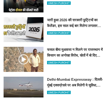
जानिए बीकानेर समेत पुरे प्रदेश में नए रेट
UMESH PUROHIT
जारी हुआ 2026 की सरकारी छुट्टियों का
कैलेंडर, इस साल कई बार मिलेगा लगातार
अवकाश, देखें
UMESH PUROHIT
फसल बीमा मुआवजा न मिलने पर राजस्थान में
किसान का अनोखा विरोध, खेतों में बो दिए
500-500 रुपए के नोट, वीडियो वायरल
UMESH PUROHIT
Delhi-Mumbai Expressway : दिल्ली-
मुंबई एक्सप्रेसवे पर अब मिलेगी ये सुविधा,
हेलीकॉप्टर सर्विस से तुरंत घायल पहुंचेगा
UMESH PUROHIT
हॉस्पिटल