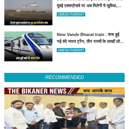
मुंबई एक्सप्रेसवे पर अब मिलेगी ये सुविधा,
हेलीकॉप्टर सर्विस से तुरंत घायल पहुंचेगा
UMESH PUROHIT
हॉस्पिटल
New Vande Bharat train : शरू हुई
नई वंदे भारत ट्रैन, तीन राज्यों के लाखों लोगों
का सफर होगा आसान, देखें पूरा रूटमैप
UMESH PUROHIT
RECOMMENDED