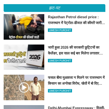
झट-पट
Rajasthan Petrol diesel price :
राजस्थान में पेट्रोल-डीजल की कीमतें जारी,
जानिए बीकानेर समेत पुरे प्रदेश में नए रेट
UMESH PUROHIT
जारी हुआ 2026 की सरकारी छुट्टियों का
कैलेंडर, इस साल कई बार मिलेगा लगातार
अवकाश, देखें
UMESH PUROHIT
फसल बीमा मुआवजा न मिलने पर राजस्थान में
किसान का अनोखा विरोध, खेतों में बो दिए
500-500 रुपए के नोट, वीडियो वायरल
UMESH PUROHIT
Delhi-Mumbai Expressway : दिल्ली-