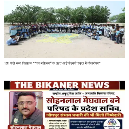
101 पेड़ो सजा विद्यालय "*वन महोत्सव” के तहत आईजीएनपी स्कूल में पौधारोपण*