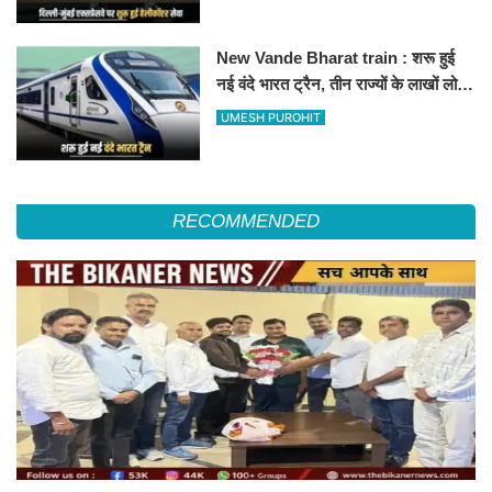
हॉस्पिटल
New Vande Bharat train : शरू हुई
नई वंदे भारत ट्रैन, तीन राज्यों के लाखों लोगों
का सफर होगा आसान, देखें पूरा रूटमैप
UMESH PUROHIT
RECOMMENDED