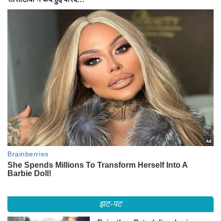
झट-पट