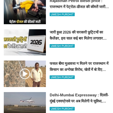
Rajasthan Petrol diesel price :
राजस्थान में पेट्रोल-डीजल की कीमतें जारी,
जानिए बीकानेर समेत पुरे प्रदेश में नए रेट
UMESH PUROHIT
जारी हुआ 2026 की सरकारी छुट्टियों का
कैलेंडर, इस साल कई बार मिलेगा लगातार
अवकाश, देखें
UMESH PUROHIT
फसल बीमा मुआवजा न मिलने पर राजस्थान में
किसान का अनोखा विरोध, खेतों में बो दिए
500-500 रुपए के नोट, वीडियो वायरल
UMESH PUROHIT
Delhi-Mumbai Expressway : दिल्ली-
मुंबई एक्सप्रेसवे पर अब मिलेगी ये सुविधा,
हेलीकॉप्टर सर्विस से तुरंत घायल पहुंचेगा
UMESH PUROHIT