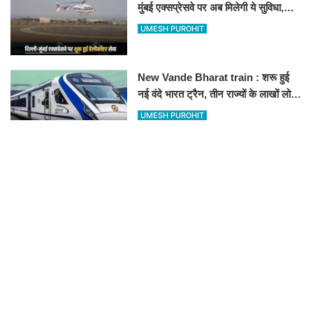
मुंबई एक्सप्रेसवे पर अब मिलेगी ये सुविधा,
हेलीकॉप्टर सर्विस से तुरंत घायल पहुंचेगा
UMESH PUROHIT
हॉस्पिटल
New Vande Bharat train : शरू हुई
नई वंदे भारत ट्रैन, तीन राज्यों के लाखों लोगों
का सफर होगा आसान, देखें पूरा रूटमैप
UMESH PUROHIT
RECOMMENDED