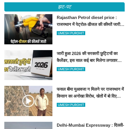
झट-पट
Rajasthan Petrol diesel price :
राजस्थान में पेट्रोल-डीजल की कीमतें जारी,
जानिए बीकानेर समेत पुरे प्रदेश में नए रेट
UMESH PUROHIT
जारी हुआ 2026 की सरकारी छुट्टियों का
कैलेंडर, इस साल कई बार मिलेगा लगातार
अवकाश, देखें
UMESH PUROHIT
फसल बीमा मुआवजा न मिलने पर राजस्थान में
किसान का अनोखा विरोध, खेतों में बो दिए
500-500 रुपए के नोट, वीडियो वायरल
UMESH PUROHIT
Delhi-Mumbai Expressway : दिल्ली-