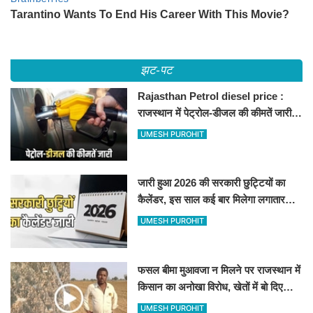
झट-पट
Rajasthan Petrol diesel price :
राजस्थान में पेट्रोल-डीजल की कीमतें जारी,
जानिए बीकानेर समेत पुरे प्रदेश में नए रेट
UMESH PUROHIT
जारी हुआ 2026 की सरकारी छुट्टियों का
कैलेंडर, इस साल कई बार मिलेगा लगातार
अवकाश, देखें
UMESH PUROHIT
फसल बीमा मुआवजा न मिलने पर राजस्थान में
किसान का अनोखा विरोध, खेतों में बो दिए
500-500 रुपए के नोट, वीडियो वायरल
UMESH PUROHIT