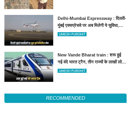
Delhi-Mumbai Expressway : दिल्ली-
मुंबई एक्सप्रेसवे पर अब मिलेगी ये सुविधा,
हेलीकॉप्टर सर्विस से तुरंत घायल पहुंचेगा
UMESH PUROHIT
हॉस्पिटल
New Vande Bharat train : शरू हुई
नई वंदे भारत ट्रैन, तीन राज्यों के लाखों लोगों
का सफर होगा आसान, देखें पूरा रूटमैप
UMESH PUROHIT
RECOMMENDED