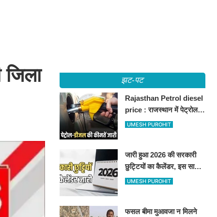
ी जिला
झट-पट
Rajasthan Petrol diesel
price : राजस्थान में पेट्रोल-
डीजल की कीमतें जारी, जानिए
UMESH PUROHIT
बीकानेर समेत पुरे प्रदेश में नए
रेट
जारी हुआ 2026 की सरकारी
छुट्टियों का कैलेंडर, इस साल
कई बार मिलेगा लगातार
UMESH PUROHIT
अवकाश, देखें
फसल बीमा मुआवजा न मिलने