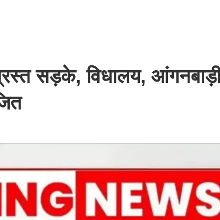
िग्रस्त सड़के, विधालय, आंगनबाड़
ोजित