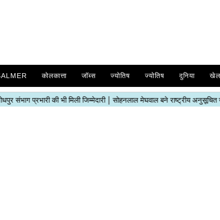
SALMER
कोलकात्ता
जॉब्स
ज्योतिष
ज्योतिष
दुनिया
खे