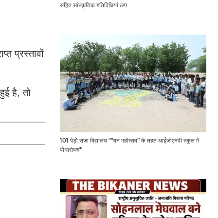
सहित सांस्कृतिक गतिविधियां ठप्प
्त प्रस्तावों
ुई है, तो
101 पेड़ो सजा विद्यालय "*वन महोत्सव” के तहत आईजीएनपी स्कूल में
पौधारोपण*