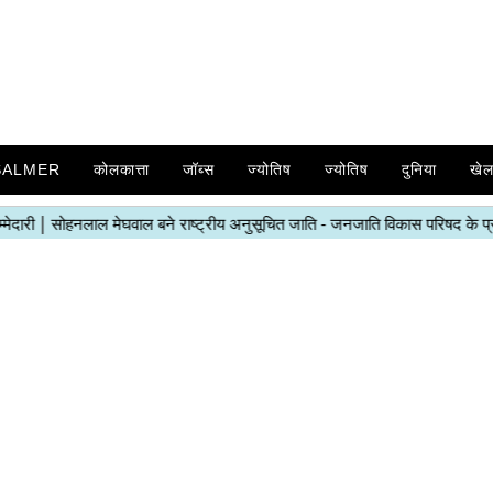
SALMER
कोलकात्ता
जॉब्स
ज्योतिष
ज्योतिष
दुनिया
खे