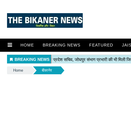
HOME
BREAKING NEWS
FEATURED
JAI
Home
बीकानेर