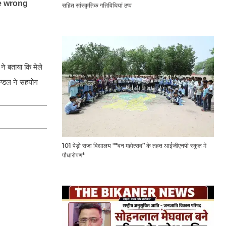
सहित सांस्कृतिक गतिविधियां ठप्प
ने बताया कि मेले
 मण्डल ने सहयोग
101 पेड़ो सजा विद्यालय "*वन महोत्सव” के तहत आईजीएनपी स्कूल में
पौधारोपण*