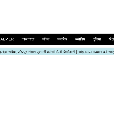
SALMER
कोलकात्ता
जॉब्स
ज्योतिष
ज्योतिष
दुनिया
खे