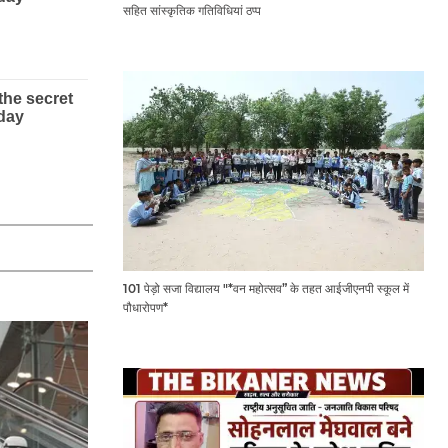
सहित सांस्कृतिक गतिविधियां ठप्प
101 पेड़ो सजा विद्यालय "*वन महोत्सव” के तहत आईजीएनपी स्कूल में
पौधारोपण*