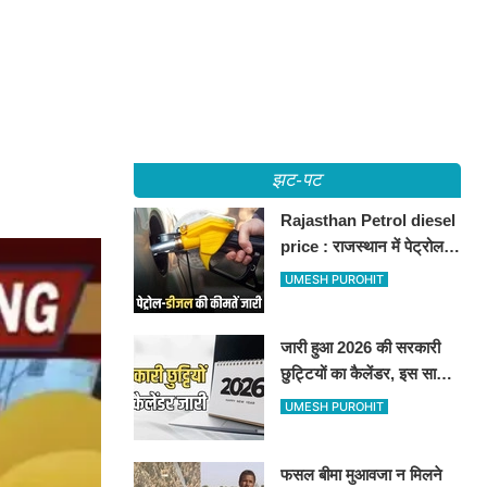
झट-पट
Rajasthan Petrol diesel
price : राजस्थान में पेट्रोल-
डीजल की कीमतें जारी, जानिए
UMESH PUROHIT
बीकानेर समेत पुरे प्रदेश में नए
रेट
जारी हुआ 2026 की सरकारी
छुट्टियों का कैलेंडर, इस साल
कई बार मिलेगा लगातार
UMESH PUROHIT
अवकाश, देखें
फसल बीमा मुआवजा न मिलने