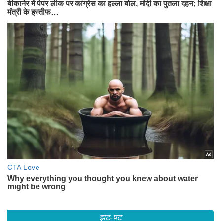
झट-पट