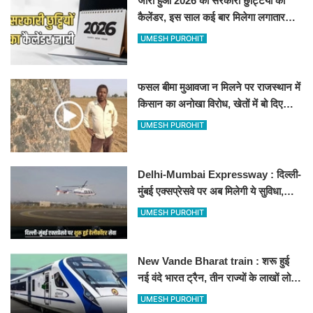
जारी हुआ 2026 की सरकारी छुट्टियों का
कैलेंडर, इस साल कई बार मिलेगा लगातार
अवकाश, देखें
UMESH PUROHIT
फसल बीमा मुआवजा न मिलने पर राजस्थान में
किसान का अनोखा विरोध, खेतों में बो दिए
500-500 रुपए के नोट, वीडियो वायरल
UMESH PUROHIT
Delhi-Mumbai Expressway : दिल्ली-
मुंबई एक्सप्रेसवे पर अब मिलेगी ये सुविधा,
हेलीकॉप्टर सर्विस से तुरंत घायल पहुंचेगा
UMESH PUROHIT
हॉस्पिटल
New Vande Bharat train : शरू हुई
नई वंदे भारत ट्रैन, तीन राज्यों के लाखों लोगों
का सफर होगा आसान, देखें पूरा रूटमैप
UMESH PUROHIT