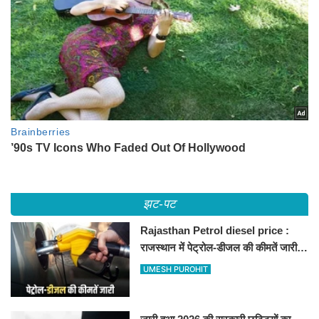
झट-पट
Rajasthan Petrol diesel price :
राजस्थान में पेट्रोल-डीजल की कीमतें जारी,
जानिए बीकानेर समेत पुरे प्रदेश में नए रेट
UMESH PUROHIT