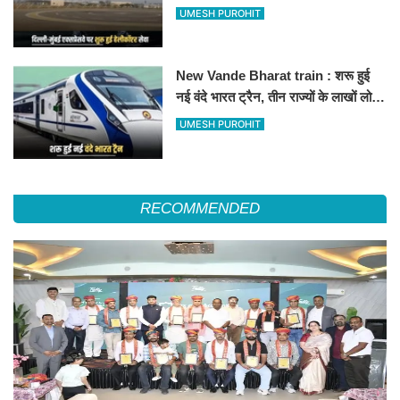
हेलीकॉप्टर सर्विस से तुरंत घायल पहुंचेगा
UMESH PUROHIT
हॉस्पिटल
New Vande Bharat train : शरू हुई
नई वंदे भारत ट्रैन, तीन राज्यों के लाखों लोगों
का सफर होगा आसान, देखें पूरा रूटमैप
UMESH PUROHIT
RECOMMENDED