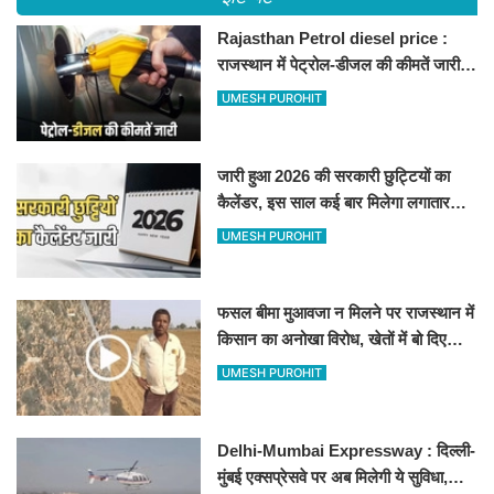
Rajasthan Petrol diesel price :
राजस्थान में पेट्रोल-डीजल की कीमतें जारी,
जानिए बीकानेर समेत पुरे प्रदेश में नए रेट
UMESH PUROHIT
जारी हुआ 2026 की सरकारी छुट्टियों का
कैलेंडर, इस साल कई बार मिलेगा लगातार
अवकाश, देखें
UMESH PUROHIT
फसल बीमा मुआवजा न मिलने पर राजस्थान में
किसान का अनोखा विरोध, खेतों में बो दिए
500-500 रुपए के नोट, वीडियो वायरल
UMESH PUROHIT
Delhi-Mumbai Expressway : दिल्ली-
मुंबई एक्सप्रेसवे पर अब मिलेगी ये सुविधा,