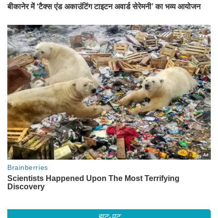
झट-पट