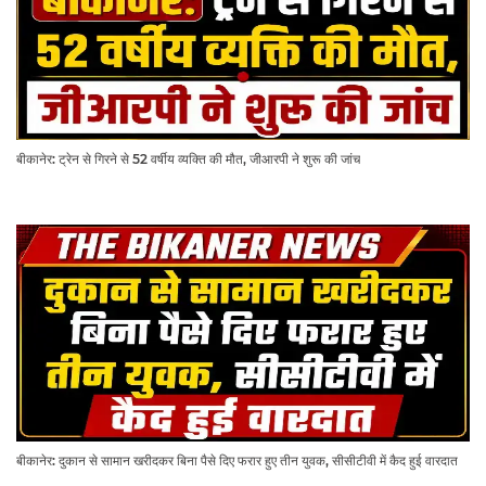
बीकानेर: ट्रेन से गिरने से 52 वर्षीय व्यक्ति की मौत, जीआरपी ने शुरू की जांच
बीकानेर: दुकान से सामान खरीदकर बिना पैसे दिए फरार हुए तीन युवक, सीसीटीवी में कैद हुई वारदात