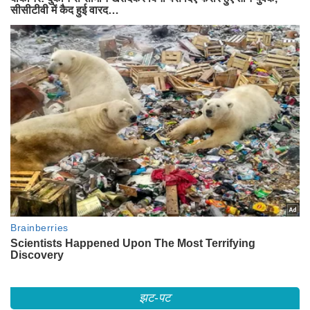
झट-पट