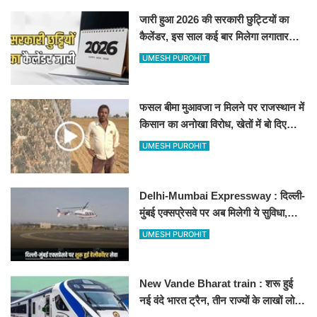
जारी हुआ 2026 की सरकारी छुट्टियों का
कैलेंडर, इस साल कई बार मिलेगा लगातार
अवकाश, देखें
UMESH PUROHIT
फसल बीमा मुआवजा न मिलने पर राजस्थान में
किसान का अनोखा विरोध, खेतों में बो दिए
500-500 रुपए के नोट, वीडियो वायरल
UMESH PUROHIT
Delhi-Mumbai Expressway : दिल्ली-
मुंबई एक्सप्रेसवे पर अब मिलेगी ये सुविधा,
हेलीकॉप्टर सर्विस से तुरंत घायल पहुंचेगा
UMESH PUROHIT
हॉस्पिटल
New Vande Bharat train : शरू हुई
नई वंदे भारत ट्रैन, तीन राज्यों के लाखों लोगों