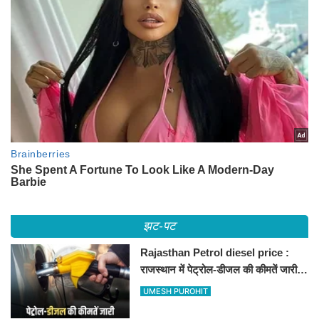
झट-पट
Rajasthan Petrol diesel price :
राजस्थान में पेट्रोल-डीजल की कीमतें जारी,
जानिए बीकानेर समेत पुरे प्रदेश में नए रेट
UMESH PUROHIT