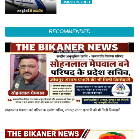
का सफर होगा आसान, देखें पूरा रूटमैप
UMESH PUROHIT
RECOMMENDED
सोहनलाल मेघवाल बने परिषद के प्रदेश सचिव, जोधपुर संभाग प्रभारी की भी मिली जिम्मेदारी