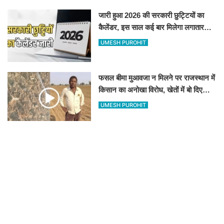
जारी हुआ 2026 की सरकारी छुट्टियों का
कैलेंडर, इस साल कई बार मिलेगा लगातार
अवकाश, देखें
UMESH PUROHIT
फसल बीमा मुआवजा न मिलने पर राजस्थान में
किसान का अनोखा विरोध, खेतों में बो दिए
500-500 रुपए के नोट, वीडियो वायरल
UMESH PUROHIT
Delhi-Mumbai Expressway : दिल्ली-
मुंबई एक्सप्रेसवे पर अब मिलेगी ये सुविधा,
हेलीकॉप्टर सर्विस से तुरंत घायल पहुंचेगा
UMESH PUROHIT
हॉस्पिटल
New Vande Bharat train : शरू हुई
नई वंदे भारत ट्रैन, तीन राज्यों के लाखों लोगों