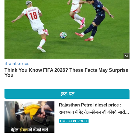
झट-पट
Rajasthan Petrol diesel price :
राजस्थान में पेट्रोल-डीजल की कीमतें जारी,
जानिए बीकानेर समेत पुरे प्रदेश में नए रेट
UMESH PUROHIT