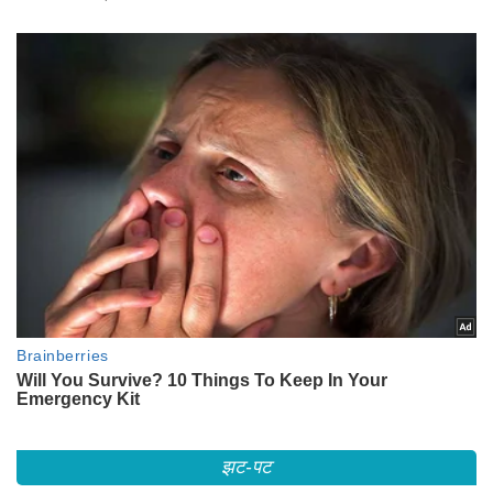
झट-पट