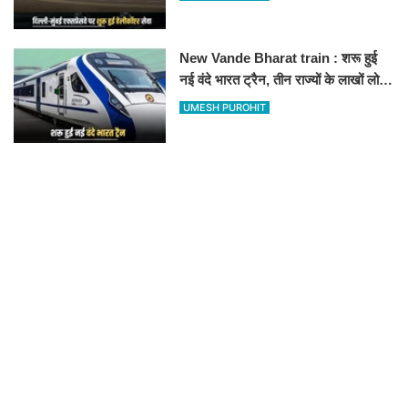
हॉस्पिटल
New Vande Bharat train : शरू हुई
नई वंदे भारत ट्रैन, तीन राज्यों के लाखों लोगों
का सफर होगा आसान, देखें पूरा रूटमैप
UMESH PUROHIT
RECOMMENDED