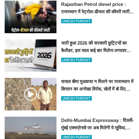
Rajasthan Petrol diesel price :
राजस्थान में पेट्रोल-डीजल की कीमतें जारी,
जानिए बीकानेर समेत पुरे प्रदेश में नए रेट
UMESH PUROHIT
जारी हुआ 2026 की सरकारी छुट्टियों का
कैलेंडर, इस साल कई बार मिलेगा लगातार
अवकाश, देखें
UMESH PUROHIT
फसल बीमा मुआवजा न मिलने पर राजस्थान में
किसान का अनोखा विरोध, खेतों में बो दिए
500-500 रुपए के नोट, वीडियो वायरल
UMESH PUROHIT
Delhi-Mumbai Expressway : दिल्ली-
मुंबई एक्सप्रेसवे पर अब मिलेगी ये सुविधा,
हेलीकॉप्टर सर्विस से तुरंत घायल पहुंचेगा
UMESH PUROHIT