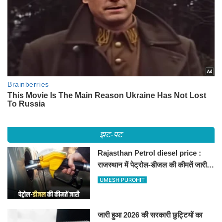
झट-पट
Rajasthan Petrol diesel price :
राजस्थान में पेट्रोल-डीजल की कीमतें जारी,
जानिए बीकानेर समेत पुरे प्रदेश में नए रेट
UMESH PUROHIT
जारी हुआ 2026 की सरकारी छुट्टियों का