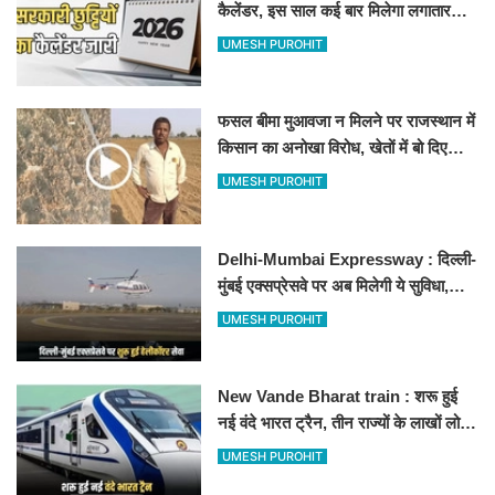
कैलेंडर, इस साल कई बार मिलेगा लगातार
अवकाश, देखें
UMESH PUROHIT
फसल बीमा मुआवजा न मिलने पर राजस्थान में
किसान का अनोखा विरोध, खेतों में बो दिए
500-500 रुपए के नोट, वीडियो वायरल
UMESH PUROHIT
Delhi-Mumbai Expressway : दिल्ली-
मुंबई एक्सप्रेसवे पर अब मिलेगी ये सुविधा,
हेलीकॉप्टर सर्विस से तुरंत घायल पहुंचेगा
UMESH PUROHIT
हॉस्पिटल
New Vande Bharat train : शरू हुई
नई वंदे भारत ट्रैन, तीन राज्यों के लाखों लोगों
का सफर होगा आसान, देखें पूरा रूटमैप
UMESH PUROHIT