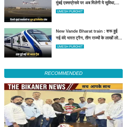
मुंबई एक्सप्रेसवे पर अब मिलेगी ये सुविधा,
हेलीकॉप्टर सर्विस से तुरंत घायल पहुंचेगा
UMESH PUROHIT
हॉस्पिटल
New Vande Bharat train : शरू हुई
नई वंदे भारत ट्रैन, तीन राज्यों के लाखों लोगों
का सफर होगा आसान, देखें पूरा रूटमैप
UMESH PUROHIT
RECOMMENDED