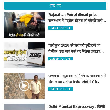
झट-पट
Rajasthan Petrol diesel price :
राजस्थान में पेट्रोल-डीजल की कीमतें जारी,
जानिए बीकानेर समेत पुरे प्रदेश में नए रेट
UMESH PUROHIT
जारी हुआ 2026 की सरकारी छुट्टियों का
कैलेंडर, इस साल कई बार मिलेगा लगातार
अवकाश, देखें
UMESH PUROHIT
फसल बीमा मुआवजा न मिलने पर राजस्थान में
किसान का अनोखा विरोध, खेतों में बो दिए
500-500 रुपए के नोट, वीडियो वायरल
UMESH PUROHIT
Delhi-Mumbai Expressway : दिल्ली-