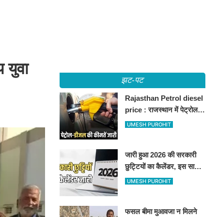
 युवा
झट-पट
Rajasthan Petrol diesel
price : राजस्थान में पेट्रोल-
डीजल की कीमतें जारी, जानिए
UMESH PUROHIT
बीकानेर समेत पुरे प्रदेश में नए
रेट
जारी हुआ 2026 की सरकारी
छुट्टियों का कैलेंडर, इस साल
कई बार मिलेगा लगातार
UMESH PUROHIT
अवकाश, देखें
फसल बीमा मुआवजा न मिलने