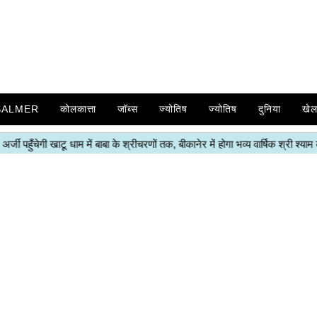
SALMER
कोलकात्ता
जॉब्स
ज्योतिष
ज्योतिष
दुनिया
खे