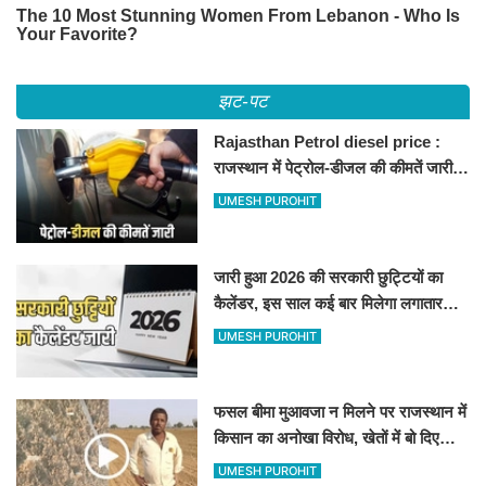
झट-पट
Rajasthan Petrol diesel price :
राजस्थान में पेट्रोल-डीजल की कीमतें जारी,
जानिए बीकानेर समेत पुरे प्रदेश में नए रेट
UMESH PUROHIT
जारी हुआ 2026 की सरकारी छुट्टियों का
कैलेंडर, इस साल कई बार मिलेगा लगातार
अवकाश, देखें
UMESH PUROHIT
फसल बीमा मुआवजा न मिलने पर राजस्थान में
किसान का अनोखा विरोध, खेतों में बो दिए
500-500 रुपए के नोट, वीडियो वायरल
UMESH PUROHIT