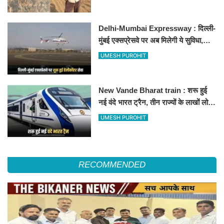
Delhi-Mumbai Expressway : दिल्ली-
मुंबई एक्सप्रेसवे पर अब मिलेगी ये सुविधा,
हेलीकॉप्टर सर्विस से तुरंत घायल पहुंचेगा
UMESH PUROHIT
हॉस्पिटल
New Vande Bharat train : शरू हुई
नई वंदे भारत ट्रैन, तीन राज्यों के लाखों लोगों
का सफर होगा आसान, देखें पूरा रूटमैप
UMESH PUROHIT
RECOMMENDED