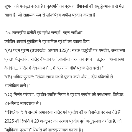
शुभता को मजबूत करता है। बृहस्पति का प्रभाव दीपावली की समृद्धि-भावना से मेल
खाता है, जो सहायक रूप से लोकप्रिय अपील प्रदान करता है।
*5. शास्त्रीय दलीलें एवं ग्रंथ सन्दर्भ: गहन समीक्षा*
ज्योतिष आचार्य पुरोहित ने प्राथमिक ग्रंथों का हवाला दिया:
*(A) पद्म पुराण (उत्तरखंड, अध्याय 122)*: नरक चतुर्दशी पर यमदीप, अमावस्या
प्रातः पितृ-तर्पण, रात्रि दीपदान एवं लक्ष्मी-जागरण का वर्णन। उद्धरण: “अमावस्या
के दिन... रात्रि में देव-मन्दिरों... में ‘प्रसन्न दीप’ प्रज्वलित करो।”
*(B) भविष्य पुराण*: “संध्या-समय लक्ष्मी-पूजन करो और... दीप-पंक्तियों से
आलोकित करो।”
*(C) निर्णय परंपरा*: प्रदोष-व्याप्ति नियम में प्रथम प्रदोष को प्रधानता, विशेषतः
24-मिनट मार्गदर्शक से।
**विश्लेषण*: ये सन्दर्भ अमावस्या रात्रि एवं प्रदोष की अनिवार्यता पर बल देते हैं।
2025 की स्थिति में 20 अक्टूबर का प्रथम प्रदोष पूर्ण अनुकूलता दर्शाता है, जो
“पूर्वदिवस-प्रधान” स्थिति को शास्त्रसम्मत बनाता है।