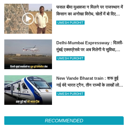
फसल बीमा मुआवजा न मिलने पर राजस्थान में
किसान का अनोखा विरोध, खेतों में बो दिए
500-500 रुपए के नोट, वीडियो वायरल
UMESH PUROHIT
Delhi-Mumbai Expressway : दिल्ली-
मुंबई एक्सप्रेसवे पर अब मिलेगी ये सुविधा,
हेलीकॉप्टर सर्विस से तुरंत घायल पहुंचेगा
UMESH PUROHIT
हॉस्पिटल
New Vande Bharat train : शरू हुई
नई वंदे भारत ट्रैन, तीन राज्यों के लाखों लोगों
का सफर होगा आसान, देखें पूरा रूटमैप
UMESH PUROHIT
RECOMMENDED