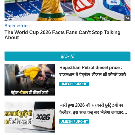
झट-पट
Rajasthan Petrol diesel price :
राजस्थान में पेट्रोल-डीजल की कीमतें जारी,
जानिए बीकानेर समेत पुरे प्रदेश में नए रेट
UMESH PUROHIT
जारी हुआ 2026 की सरकारी छुट्टियों का
कैलेंडर, इस साल कई बार मिलेगा लगातार
अवकाश, देखें
UMESH PUROHIT