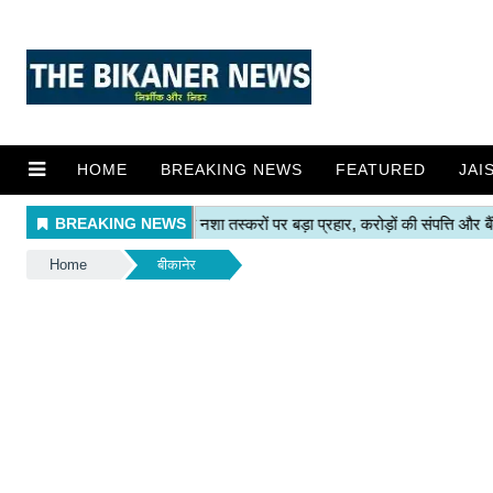
HOME
BREAKING NEWS
FEATURED
JAI
Home
बीकानेर