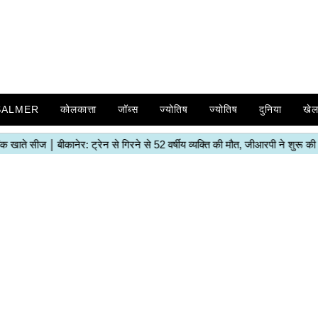
SALMER
कोलकात्ता
जॉब्स
ज्योतिष
ज्योतिष
दुनिया
खे