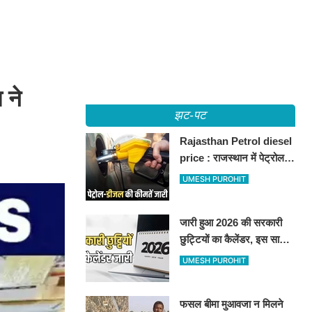
 ने
झट-पट
Rajasthan Petrol diesel
price : राजस्थान में पेट्रोल-
डीजल की कीमतें जारी, जानिए
UMESH PUROHIT
बीकानेर समेत पुरे प्रदेश में नए
रेट
जारी हुआ 2026 की सरकारी
छुट्टियों का कैलेंडर, इस साल
कई बार मिलेगा लगातार
UMESH PUROHIT
अवकाश, देखें
फसल बीमा मुआवजा न मिलने