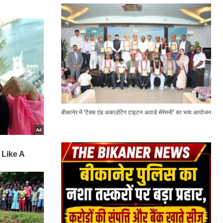
बीकानेर में ‘टैक्स एंड अकाउंटिंग टाइटन अवार्ड सेरेमनी’ का भव्य आयोजन