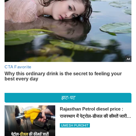
झट-पट
Rajasthan Petrol diesel price :
राजस्थान में पेट्रोल-डीजल की कीमतें जारी,
जानिए बीकानेर समेत पुरे प्रदेश में नए रेट
UMESH PUROHIT