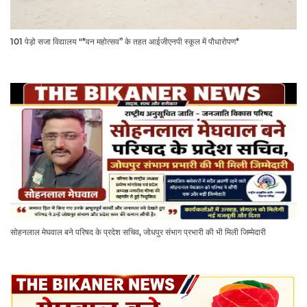
101 पेड़ो सजा विद्यालय "*वन महोत्सव” के तहत आईजीएनपी स्कूल में पौधारोपण*
सोहनलाल मेघवाल बने परिषद के प्रदेश सचिव, जोधपुर संभाग प्रभारी की भी मिली जिम्मेदारी