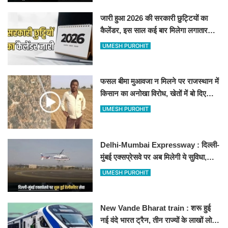
जारी हुआ 2026 की सरकारी छुट्टियों का
कैलेंडर, इस साल कई बार मिलेगा लगातार
अवकाश, देखें
UMESH PUROHIT
फसल बीमा मुआवजा न मिलने पर राजस्थान में
किसान का अनोखा विरोध, खेतों में बो दिए
500-500 रुपए के नोट, वीडियो वायरल
UMESH PUROHIT
Delhi-Mumbai Expressway : दिल्ली-
मुंबई एक्सप्रेसवे पर अब मिलेगी ये सुविधा,
हेलीकॉप्टर सर्विस से तुरंत घायल पहुंचेगा
UMESH PUROHIT
हॉस्पिटल
New Vande Bharat train : शरू हुई
नई वंदे भारत ट्रैन, तीन राज्यों के लाखों लोगों