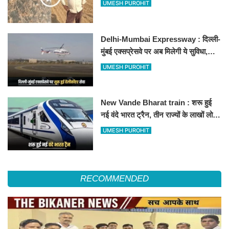
Delhi-Mumbai Expressway :
दिल्ली-मुंबई एक्सप्रेसवे पर अब मिलेगी ये
सुविधा, हेलीकॉप्टर सर्विस से तुरंत घायल
UMESH PUROHIT
पहुंचेगा हॉस्पिटल
New Vande Bharat train : शरू हुई
नई वंदे भारत ट्रैन, तीन राज्यों के लाखों लोगों
का सफर होगा आसान, देखें पूरा रूटमैप
UMESH PUROHIT
RECOMMENDED