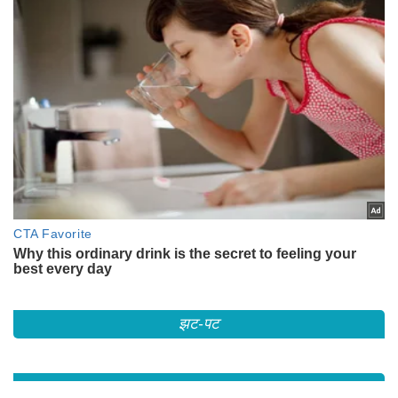
झट-पट
RECOMMENDED