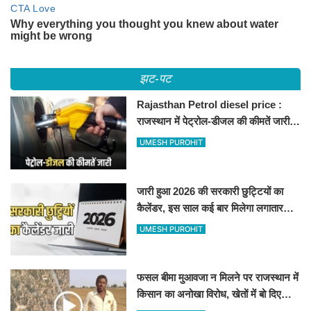
झट-पट
Rajasthan Petrol diesel price :
राजस्थान में पेट्रोल-डीजल की कीमतें जारी,
जानिए बीकानेर समेत पुरे प्रदेश में नए रेट
UMESH PUROHIT
जारी हुआ 2026 की सरकारी छुट्टियों का
कैलेंडर, इस साल कई बार मिलेगा लगातार
अवकाश, देखें
UMESH PUROHIT
फसल बीमा मुआवजा न मिलने पर राजस्थान में
किसान का अनोखा विरोध, खेतों में बो दिए
500-500 रुपए के नोट, वीडियो वायरल
UMESH PUROHIT