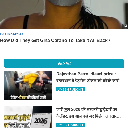
झट-पट
Rajasthan Petrol diesel price :
राजस्थान में पेट्रोल-डीजल की कीमतें जारी,
जानिए बीकानेर समेत पुरे प्रदेश में नए रेट
UMESH PUROHIT
जारी हुआ 2026 की सरकारी छुट्टियों का
कैलेंडर, इस साल कई बार मिलेगा लगातार
अवकाश, देखें
UMESH PUROHIT