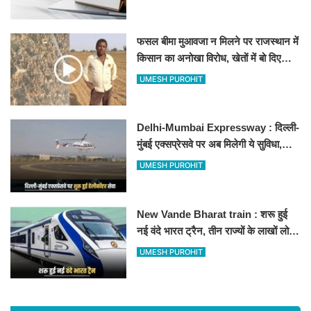
फसल बीमा मुआवजा न मिलने पर राजस्थान में
किसान का अनोखा विरोध, खेतों में बो दिए
500-500 रुपए के नोट, वीडियो वायरल
UMESH PUROHIT
Delhi-Mumbai Expressway : दिल्ली-
मुंबई एक्सप्रेसवे पर अब मिलेगी ये सुविधा,
हेलीकॉप्टर सर्विस से तुरंत घायल पहुंचेगा
UMESH PUROHIT
हॉस्पिटल
New Vande Bharat train : शरू हुई
नई वंदे भारत ट्रैन, तीन राज्यों के लाखों लोगों
का सफर होगा आसान, देखें पूरा रूटमैप
UMESH PUROHIT