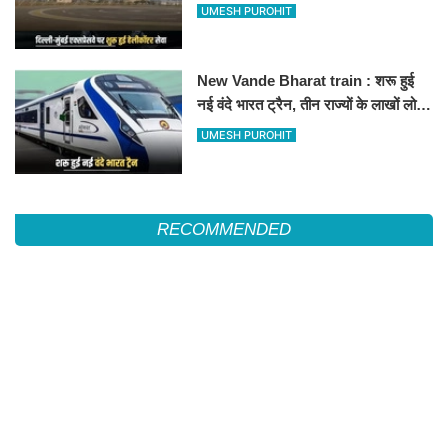
हेलीकॉप्टर सर्विस से तुरंत घायल पहुंचेगा
UMESH PUROHIT
हॉस्पिटल
New Vande Bharat train : शरू हुई
नई वंदे भारत ट्रैन, तीन राज्यों के लाखों लोगों
का सफर होगा आसान, देखें पूरा रूटमैप
UMESH PUROHIT
RECOMMENDED