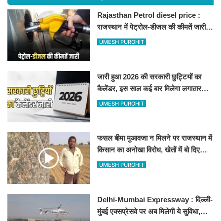
Rajasthan Petrol diesel price :
राजस्थान में पेट्रोल-डीजल की कीमतें जारी,
जानिए बीकानेर समेत पुरे प्रदेश में नए रेट
UMESH PUROHIT
जारी हुआ 2026 की सरकारी छुट्टियों का
कैलेंडर, इस साल कई बार मिलेगा लगातार
अवकाश, देखें
UMESH PUROHIT
फसल बीमा मुआवजा न मिलने पर राजस्थान में
किसान का अनोखा विरोध, खेतों में बो दिए
500-500 रुपए के नोट, वीडियो वायरल
UMESH PUROHIT
Delhi-Mumbai Expressway : दिल्ली-
मुंबई एक्सप्रेसवे पर अब मिलेगी ये सुविधा,