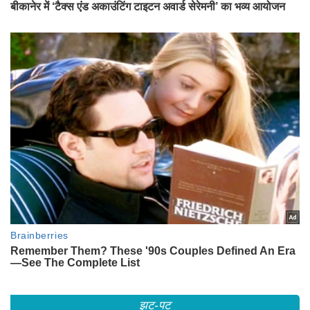
झट-पट