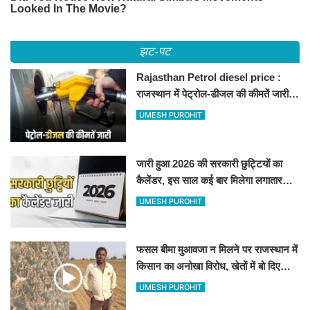
झट-पट
Rajasthan Petrol diesel price :
राजस्थान में पेट्रोल-डीजल की कीमतें जारी,
जानिए बीकानेर समेत पुरे प्रदेश में नए रेट
UMESH PUROHIT
जारी हुआ 2026 की सरकारी छुट्टियों का
कैलेंडर, इस साल कई बार मिलेगा लगातार
अवकाश, देखें
UMESH PUROHIT
फसल बीमा मुआवजा न मिलने पर राजस्थान में
किसान का अनोखा विरोध, खेतों में बो दिए
500-500 रुपए के नोट, वीडियो वायरल
UMESH PUROHIT