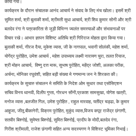
कीया गया।
कार्यक्रम के दौरान संचालक आनंद आचार्य ने संवाद के लिए मंच खोला। इसमें श्री
सुमित शर्मा, श्री बुलाकी शर्मा, श्रीमती सुधा आचार्य, श्री शिव कुमार सोनी और श्री
बलदेव रंगा ने पत्रकारिता से जुड़ी विभिन्न ज्वलंत समस्याओं और संभावनाओं पर
विचार रखे। आभार ज्ञापन विशिष्ट अतिथि श्री गिरिराज मोहता द्वारा किया गया।
बुलाकी शर्मा, नीरज दैया, मुकेश व्यास, जी के नागपाल, भवानी सोलंकी, महेश शर्मा,
योगेंद्र पुरोहित, उमेश आचार्य , महेश उपाध्याय लक्ष्मी नारायण चुरा, तलत रियाज,
श्री मोहन आचार्य, विष्णु दत्त मारू, सुभाष पुरोहित, महेंद्र जोशी, अलका परीक,
अर्चना, मोनिका रघुवंशी, सहित बड़ी संख्या मे गणमान्य जन ने शिरकत की।
कार्यक्रम के सुचारु संचालन मे समिति के निदेश ओम सुथार तथा एसोसिएशन
सचिव विनय थानवी, दिलीप गुप्ता, गोरधन सोंनी,प्रकाश सामसुखा, योगेश खत्री,
मनोज व्यास ,बलजीत गिल, उमेश पुरोहित , राहुल मारवाह, यतींद्र चड्ढा, के कुमार
आहूजा, जीतू बीकानेरी, विक्रम पुरोहित, मुकुंद व्यास,विजय कपूर राजेंद्र छंगाणी,
सतवीर बिश्नोई, सुमेष्ता बिश्नोई, सुमित बिश्नोई, प्रदीप के मोदी,बलदेव रंगा,
गिरीश श्रीमाली, राजेश छंगाणी सहित अन्य सदस्यगण ने विशिस्ट भूमिका निभाई।