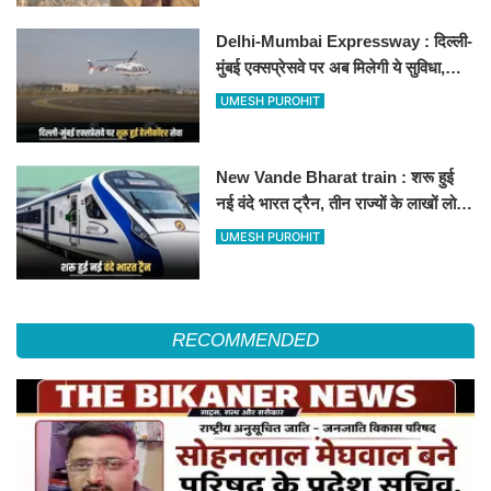
Delhi-Mumbai Expressway : दिल्ली-
मुंबई एक्सप्रेसवे पर अब मिलेगी ये सुविधा,
हेलीकॉप्टर सर्विस से तुरंत घायल पहुंचेगा
UMESH PUROHIT
हॉस्पिटल
New Vande Bharat train : शरू हुई
नई वंदे भारत ट्रैन, तीन राज्यों के लाखों लोगों
का सफर होगा आसान, देखें पूरा रूटमैप
UMESH PUROHIT
RECOMMENDED