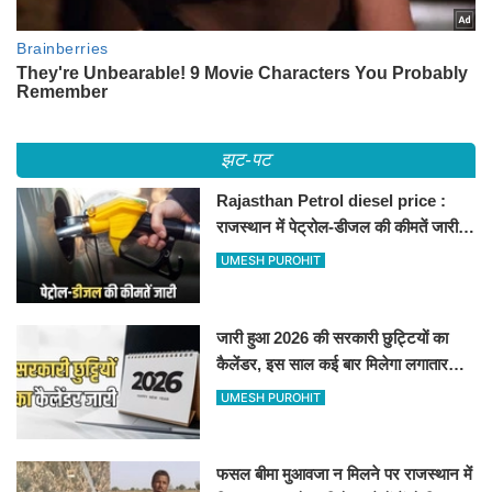
झट-पट
Rajasthan Petrol diesel price :
राजस्थान में पेट्रोल-डीजल की कीमतें जारी,
जानिए बीकानेर समेत पुरे प्रदेश में नए रेट
UMESH PUROHIT
जारी हुआ 2026 की सरकारी छुट्टियों का
कैलेंडर, इस साल कई बार मिलेगा लगातार
अवकाश, देखें
UMESH PUROHIT
फसल बीमा मुआवजा न मिलने पर राजस्थान में