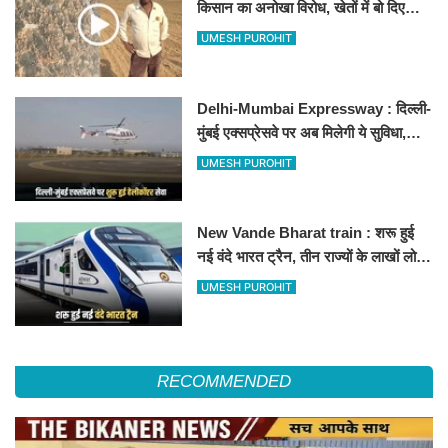
किसान का अनोखा विरोध, खेतों में बो दिए
500-500 रुपए के नोट, वीडियो वायरल
UMESH PUROHIT
Delhi-Mumbai Expressway : दिल्ली-
मुंबई एक्सप्रेसवे पर अब मिलेगी ये सुविधा,
हेलीकॉप्टर सर्विस से तुरंत घायल पहुंचेगा
UMESH PUROHIT
हॉस्पिटल
New Vande Bharat train : शरू हुई
नई वंदे भारत ट्रैन, तीन राज्यों के लाखों लोगों
का सफर होगा आसान, देखें पूरा रूटमैप
UMESH PUROHIT
RECOMMENDED