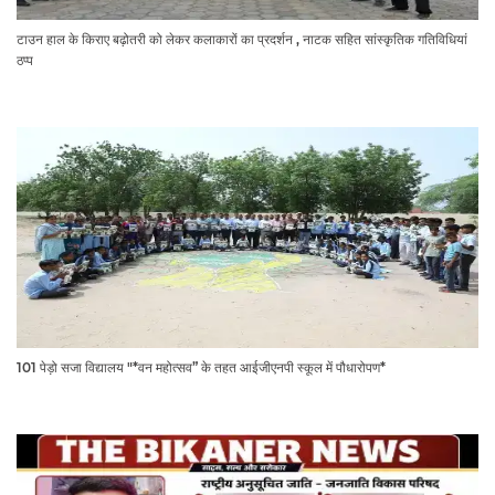
टाउन हाल के किराए बढ़ोतरी को लेकर कलाकारों का प्रदर्शन , नाटक सहित सांस्कृतिक गतिविधियां
ठप्प
101 पेड़ो सजा विद्यालय "*वन महोत्सव” के तहत आईजीएनपी स्कूल में पौधारोपण*