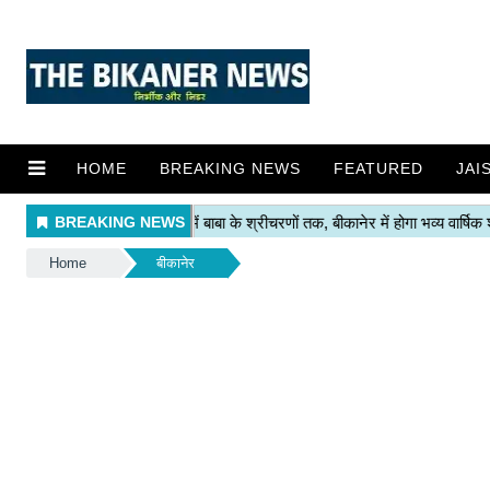
HOME
BREAKING NEWS
FEATURED
JAI
Home
बीकानेर