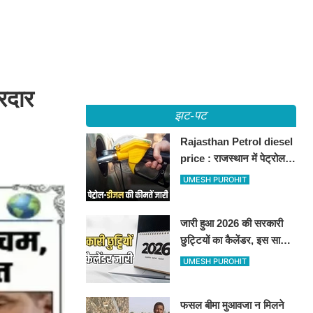
रदार
झट-पट
Rajasthan Petrol diesel
price : राजस्थान में पेट्रोल-
डीजल की कीमतें जारी, जानिए
UMESH PUROHIT
बीकानेर समेत पुरे प्रदेश में नए
रेट
जारी हुआ 2026 की सरकारी
छुट्टियों का कैलेंडर, इस साल
कई बार मिलेगा लगातार
UMESH PUROHIT
अवकाश, देखें
फसल बीमा मुआवजा न मिलने