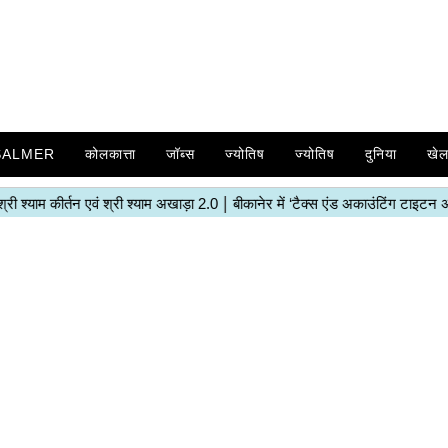
SALMER
कोलकात्ता
जॉब्स
ज्योतिष
ज्योतिष
दुनिया
खे