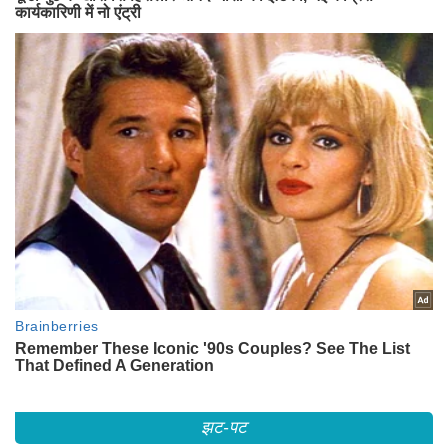
झट-पट