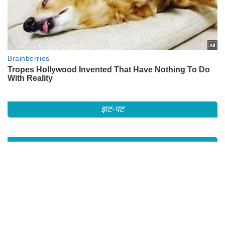
झट-पट
RECOMMENDED