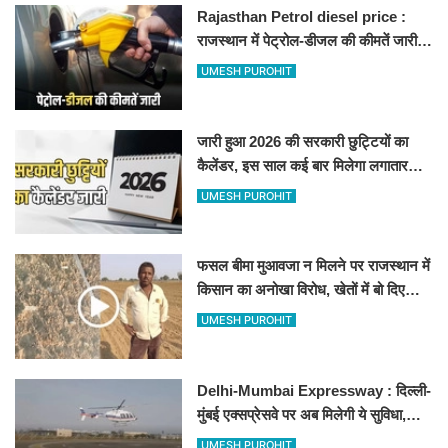
Rajasthan Petrol diesel price :
राजस्थान में पेट्रोल-डीजल की कीमतें जारी,
जानिए बीकानेर समेत पुरे प्रदेश में नए रेट
UMESH PUROHIT
जारी हुआ 2026 की सरकारी छुट्टियों का
कैलेंडर, इस साल कई बार मिलेगा लगातार
अवकाश, देखें
UMESH PUROHIT
फसल बीमा मुआवजा न मिलने पर राजस्थान में
किसान का अनोखा विरोध, खेतों में बो दिए
500-500 रुपए के नोट, वीडियो वायरल
UMESH PUROHIT
Delhi-Mumbai Expressway : दिल्ली-
मुंबई एक्सप्रेसवे पर अब मिलेगी ये सुविधा,
हेलीकॉप्टर सर्विस से तुरंत घायल पहुंचेगा
UMESH PUROHIT