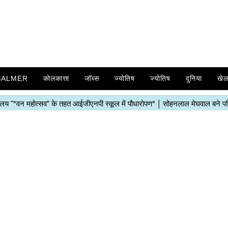
SALMER
कोलकात्ता
जॉब्स
ज्योतिष
ज्योतिष
दुनिया
खे