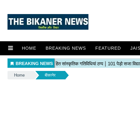
HOME
BREAKING NEWS
FEATURED
JAI
Home
बीकानेर