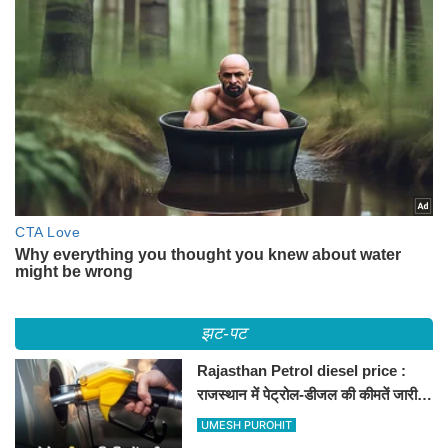
झट-पट
Rajasthan Petrol diesel price :
राजस्थान में पेट्रोल-डीजल की कीमतें जारी,
जानिए बीकानेर समेत पुरे प्रदेश में नए रेट
UMESH PUROHIT