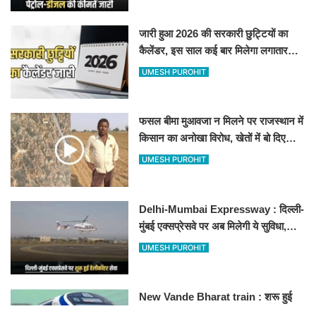
जारी हुआ 2026 की सरकारी छुट्टियों का
कैलेंडर, इस साल कई बार मिलेगा लगातार
अवकाश, देखें
UMESH PUROHIT
फसल बीमा मुआवजा न मिलने पर राजस्थान में
किसान का अनोखा विरोध, खेतों में बो दिए
500-500 रुपए के नोट, वीडियो वायरल
UMESH PUROHIT
Delhi-Mumbai Expressway : दिल्ली-
मुंबई एक्सप्रेसवे पर अब मिलेगी ये सुविधा,
हेलीकॉप्टर सर्विस से तुरंत घायल पहुंचेगा
UMESH PUROHIT
हॉस्पिटल
New Vande Bharat train : शरू हुई
नई वंदे भारत ट्रैन, तीन राज्यों के लाखों लोगों