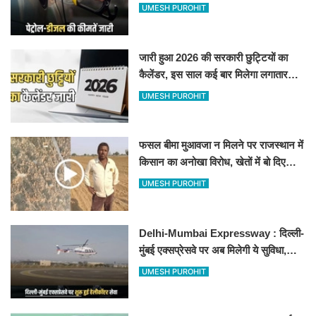
जानिए बीकानेर समेत पुरे प्रदेश में नए रेट
UMESH PUROHIT
जारी हुआ 2026 की सरकारी छुट्टियों का
कैलेंडर, इस साल कई बार मिलेगा लगातार
अवकाश, देखें
UMESH PUROHIT
फसल बीमा मुआवजा न मिलने पर राजस्थान में
किसान का अनोखा विरोध, खेतों में बो दिए
500-500 रुपए के नोट, वीडियो वायरल
UMESH PUROHIT
Delhi-Mumbai Expressway : दिल्ली-
मुंबई एक्सप्रेसवे पर अब मिलेगी ये सुविधा,
हेलीकॉप्टर सर्विस से तुरंत घायल पहुंचेगा
UMESH PUROHIT
हॉस्पिटल