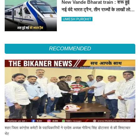
New Vande Bharat train : शरू हुई
नई वंदे भारत ट्रैन, तीन राज्यों के लाखों लोगों
का सफर होगा आसान, देखें पूरा रूटमैप
UMESH PUROHIT
RECOMMENDED
शहर जिला कांग्रेस कमेटी के पदाधिकारियों ने प्रदेश अध्यक्ष गोविन्द सिंह डोटासरा से की शिष्टाचार
भेंट