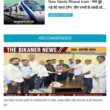
New Vande Bharat train : शरू हुई
नई वंदे भारत ट्रैन, तीन राज्यों के लाखों लोगों
का सफर होगा आसान, देखें पूरा रूटमैप
UMESH PUROHIT
RECOMMENDED
शहर जिला कांग्रेस कमेटी के पदाधिकारियों ने प्रदेश अध्यक्ष गोविन्द सिंह डोटासरा से की शिष्टाचार
भेंट