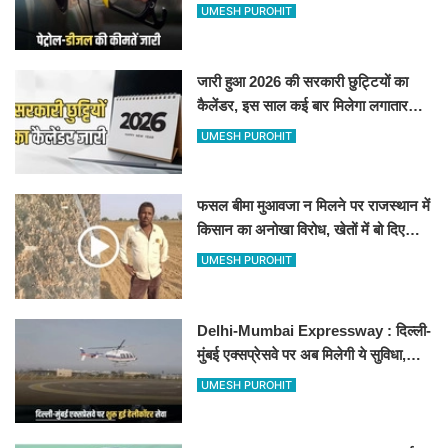
जानिए बीकानेर समेत पुरे प्रदेश में नए रेट
UMESH PUROHIT
जारी हुआ 2026 की सरकारी छुट्टियों का
कैलेंडर, इस साल कई बार मिलेगा लगातार
अवकाश, देखें
UMESH PUROHIT
फसल बीमा मुआवजा न मिलने पर राजस्थान में
किसान का अनोखा विरोध, खेतों में बो दिए
500-500 रुपए के नोट, वीडियो वायरल
UMESH PUROHIT
Delhi-Mumbai Expressway : दिल्ली-
मुंबई एक्सप्रेसवे पर अब मिलेगी ये सुविधा,
हेलीकॉप्टर सर्विस से तुरंत घायल पहुंचेगा
UMESH PUROHIT
हॉस्पिटल