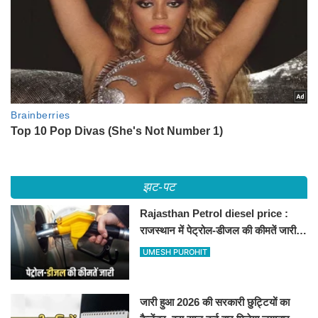
झट-पट
Rajasthan Petrol diesel price :
राजस्थान में पेट्रोल-डीजल की कीमतें जारी,
जानिए बीकानेर समेत पुरे प्रदेश में नए रेट
UMESH PUROHIT
जारी हुआ 2026 की सरकारी छुट्टियों का