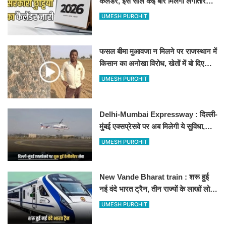
कैलेंडर, इस साल कई बार मिलेगा लगातार
अवकाश, देखें
UMESH PUROHIT
फसल बीमा मुआवजा न मिलने पर राजस्थान में
किसान का अनोखा विरोध, खेतों में बो दिए
500-500 रुपए के नोट, वीडियो वायरल
UMESH PUROHIT
Delhi-Mumbai Expressway : दिल्ली-
मुंबई एक्सप्रेसवे पर अब मिलेगी ये सुविधा,
हेलीकॉप्टर सर्विस से तुरंत घायल पहुंचेगा
UMESH PUROHIT
हॉस्पिटल
New Vande Bharat train : शरू हुई
नई वंदे भारत ट्रैन, तीन राज्यों के लाखों लोगों
का सफर होगा आसान, देखें पूरा रूटमैप
UMESH PUROHIT