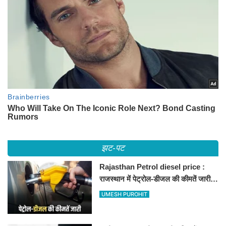
झट-पट
Rajasthan Petrol diesel price :
राजस्थान में पेट्रोल-डीजल की कीमतें जारी,
जानिए बीकानेर समेत पुरे प्रदेश में नए रेट
UMESH PUROHIT