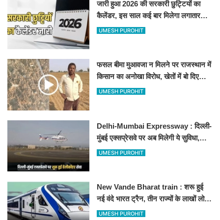
जारी हुआ 2026 की सरकारी छुट्टियों का
कैलेंडर, इस साल कई बार मिलेगा लगातार
अवकाश, देखें
UMESH PUROHIT
फसल बीमा मुआवजा न मिलने पर राजस्थान में
किसान का अनोखा विरोध, खेतों में बो दिए
500-500 रुपए के नोट, वीडियो वायरल
UMESH PUROHIT
Delhi-Mumbai Expressway : दिल्ली-
मुंबई एक्सप्रेसवे पर अब मिलेगी ये सुविधा,
हेलीकॉप्टर सर्विस से तुरंत घायल पहुंचेगा
UMESH PUROHIT
हॉस्पिटल
New Vande Bharat train : शरू हुई
नई वंदे भारत ट्रैन, तीन राज्यों के लाखों लोगों
का सफर होगा आसान, देखें पूरा रूटमैप
UMESH PUROHIT