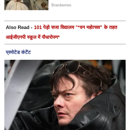
Also Read -
101 पेड़ो सजा विद्यालय "*वन महोत्सव” के तहत
आईजीएनपी स्कूल में पौधारोपण*