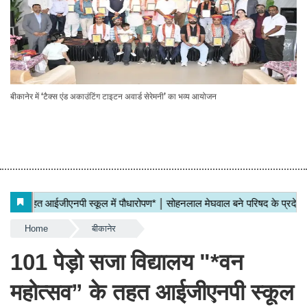
बीकानेर में ‘टैक्स एंड अकाउंटिंग टाइटन अवार्ड सेरेमनी’ का भव्य आयोजन
Home
बीकानेर
101 पेड़ो सजा विद्यालय "*वन
महोत्सव” के तहत आईजीएनपी स्कूल